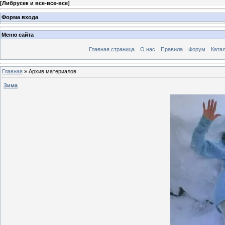
[
Либрусек и все-все-все
]
Форма входа
Меню сайта
Главная страница
О нас
Правила
Форум
Ката
Главная
»
Архив материалов
Зима