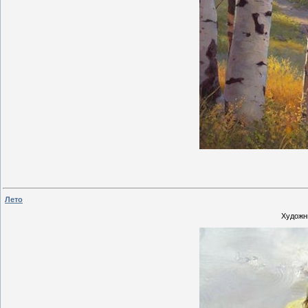
Лето
Художни