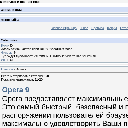
[
Либрусек и все-все-все
]
Форма входа
Меню сайта
Главная страница
О нас
Правила
Форум
Ката
Categories
Книги
[0]
Здесь размещаются новинки из известных мест
Фильмы
[4]
Тут будут публиковаться фильмы, которые чем-то нас зацепили.
Soft
[16]
Главная
»
Файлы
Всего материалов в каталоге
:
20
Показано материалов
:
11-20
Opera 9
Opera предоставялет максимальные 
Это самый быстрый, безопасный и 
распоряжении пользователей браузе
максимально удовлетворить Ваши по