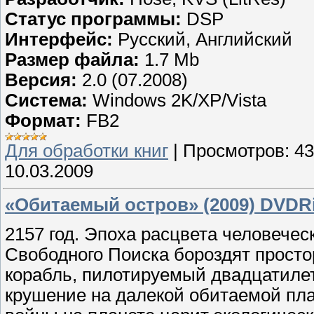
Статус программы:
DSP
Интерфейс:
Русский, Английский
Размер файла:
1.7 Mb
Версия:
2.0 (07.2008)
Система:
Windows 2K/XP/Vista
Формат:
FB2
Для обработки книг
|
Просмотров:
43
10.03.2009
«Обитаемый остров» (2009) DVDR
2157 год. Эпоха расцвета человече
Свободного Поиска бороздят просто
корабль, пилотируемый двадцатиле
крушение на далекой обитаемой пл