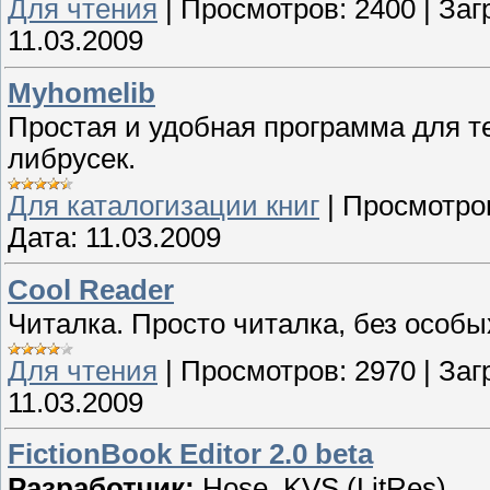
Для чтения
|
Просмотров:
2400
|
Заг
11.03.2009
Myhomelib
Простая и удобная программа для те
либрусек.
Для каталогизации книг
|
Просмотро
Дата:
11.03.2009
Cool Reader
Читалка. Просто читалка, без особы
Для чтения
|
Просмотров:
2970
|
Заг
11.03.2009
FictionBook Editor 2.0 beta
Разработчик:
Hose, KVS (LitRes)