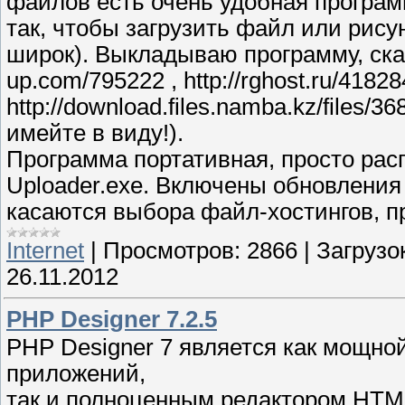
файлов есть очень удобная програм
так, чтобы загрузить файл или рису
широк). Выкладываю программу, скача
up.com/795222 , http://rghost.ru/41828
http://download.files.namba.kz/files
имейте в виду!).
Программа портативная, просто рас
Uploader.exe. Включены обновления
касаются выбора файл-хостингов, пр
Internet
|
Просмотров:
2866
|
Загрузок
26.11.2012
PHP Designer 7.2.5
PHP Designer 7 является как мощно
приложений,
так и полноценным редактором HTML,