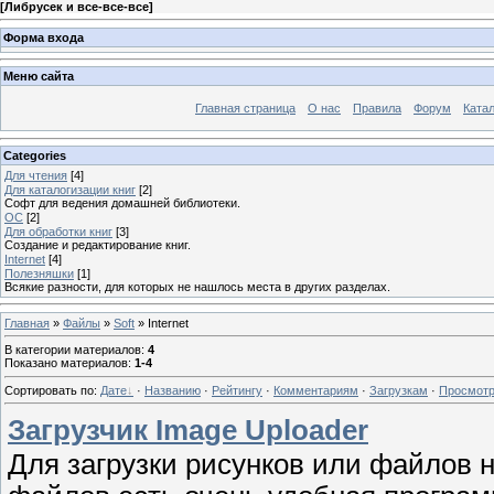
[
Либрусек и все-все-все
]
Форма входа
Меню сайта
Главная страница
О нас
Правила
Форум
Ката
Categories
Для чтения
[4]
Для каталогизации книг
[2]
Софт для ведения домашней библиотеки.
ОС
[2]
Для обработки книг
[3]
Создание и редактирование книг.
Internet
[4]
Полезняшки
[1]
Всякие разности, для которых не нашлось места в других разделах.
Главная
»
Файлы
»
Soft
» Internet
В категории материалов
:
4
Показано материалов
:
1-4
Сортировать по
:
Дате
·
Названию
·
Рейтингу
·
Комментариям
·
Загрузкам
·
Просмот
Загрузчик Image Uploader
Для загрузки рисунков или файлов 